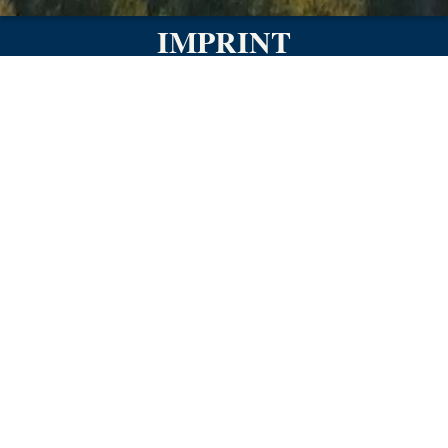
IMPRINT
Angaben gemäß § 5 TMG:
Weingut Leitz KG
Theodor-Heuss-Straße 5
65385 Rüdesheim am Rhein
Design & Betreuung durch
Fullmento
- eine Marke der utoppa GmbH
Vertreten durch:
Johannes Leitz
Kontakt:
Telefon: 06722-9999100
E-Mail: johannes.leitz@leitz-wein.de
Registereintrag: