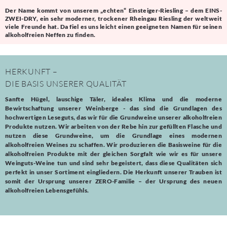
Der Name kommt von unserem „echten“ Einsteiger-Riesling – dem EINS-
ZWEI-DRY, ein sehr moderner, trockener Rheingau Riesling der weltweit
viele Freunde hat. Da fiel es uns leicht einen geeigneten Namen für seinen
alkoholfreien Neffen zu finden.
HERKUNFT –
DIE BASIS UNSERER QUALITÄT
Sanfte Hügel, lauschige Täler, ideales Klima und die moderne
Bewirtschaftung unserer Weinberge - das sind die Grundlagen des
hochwertigen Leseguts, das wir für die Grundweine unserer alkoholfreien
Produkte nutzen. Wir arbeiten von der Rebe hin zur gefüllten Flasche und
nutzen diese Grundweine, um die Grundlage eines modernen
alkoholfreien Weines zu schaffen. Wir produzieren die Basisweine für die
alkoholfreien Produkte mit der gleichen Sorgfalt wie wir es für unsere
Weinguts-Weine tun und sind sehr begeistert, dass diese Qualitäten sich
perfekt in unser Sortiment eingliedern. Die Herkunft unserer Trauben ist
somit der Ursprung unserer ZERO-Familie – der Ursprung des neuen
alkoholfreien Lebensgefühls.