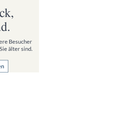
ck,
nd.
ngere Besucher
ie älter sind.
en